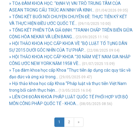
» TOẠ ĐÀM KHOA HỌC: “ĐỊNH VỊ VAI TRÒ TRUNG TÂM CỦA
ASEAN TRONG CẤU TRÚC AN NINH VÀ KINH...
(01/04/2026 09:05)
» TỔNG KẾT BUỔI NÓI CHUYỆN CHUYÊN ĐỀ: THỰC TIỄN KÝ KẾT
VÀ THỰC HIỆN ĐIỀU ƯỚC QUỐC TẾ...
(09/10/2025 10:00)
» TỔNG KẾT PHIÊN TÒA GIẢ ĐỊNH: “TRANH CHẤP TRÊN BIỂN GIỮA
CỘNG HÒA NEKAR VÀ LIÊN BANG...
(23/09/2025 11:16)
» HỘI THẢO KHOA HỌC CẤP KHOA VỀ “BỘ LUẬT TỐ TỤNG DÂN
SỰ 2015 DƯỚI GÓC NHÌN CỦA TƯ PHÁP...
(22/08/2025 09:04)
» HỘI THẢO KHOA HỌC CẤP KHOA “30 NĂM VIỆT NAM GIA NHẬP
CÔNG ƯỚC NEW YORK NĂM 1958 VỀ...
(01/07/2025 15:09)
» Tọa đàm khoa học cấp Khoa “Thực tiễn áp dụng các quy tắc về
đạo đức và ứng xử trong...
(29/05/2025 09:47)
» Hội thảo khoa học cấp Khoa “Pháp luật và thực tiễn Việt Nam
trong bối cảnh thực hiện...
(13/05/2025 16:04)
» LIÊN CHI ĐOÀN KHOA PHÁP LUẬT QUỐC TẾ PHỐI HỢP VỚI BỘ
MÔN CÔNG PHÁP QUỐC TẾ - KHOA...
(08/05/2025 08:56)
1
2
»