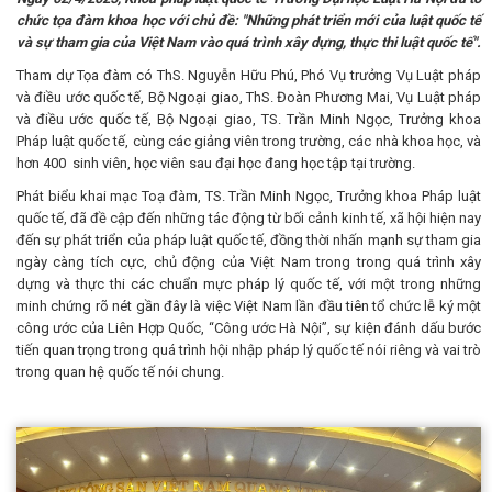
chức tọa đàm khoa học với chủ đề: "Những phát triển mới của luật quốc tế
và sự tham gia của Việt Nam vào quá trình xây dựng, thực thi luật quốc tế".
Tham dự Tọa đàm có ThS. Nguyễn Hữu Phú, Phó Vụ trưởng Vụ Luật pháp
và điều ước quốc tế, Bộ Ngoại giao, ThS. Đoàn Phương Mai, Vụ Luật pháp
và điều ước quốc tế, Bộ Ngoại giao, TS. Trần Minh Ngọc, Trưởng khoa
Pháp luật quốc tế, cùng các giảng viên trong trường, các nhà khoa học, và
hơn 400 sinh viên, học viên sau đại học đang học tập tại trường.
Phát biểu khai mạc Toạ đàm, TS. Trần Minh Ngọc, Trưởng khoa Pháp luật
quốc tế, đã đề cập đến những tác động từ bối cảnh kinh tế, xã hội hiện nay
đến sự phát triển của pháp luật quốc tế, đồng thời nhấn mạnh sự tham gia
ngày càng tích cực, chủ động của Việt Nam trong trong quá trình xây
dựng và thực thi các chuẩn mực pháp lý quốc tế, với một trong những
minh chứng rõ nét gần đây là việc Việt Nam lần đầu tiên tổ chức lễ ký một
công ước của Liên Hợp Quốc, “Công ước Hà Nội”, sự kiện đánh dấu bước
tiến quan trọng trong quá trình hội nhập pháp lý quốc tế nói riêng và vai trò
trong quan hệ quốc tế nói chung.