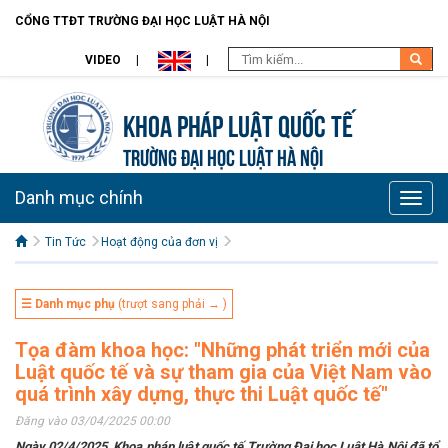
CỔNG TTĐT TRƯỜNG ĐẠI HỌC LUẬT HÀ NỘI
VIDEO
Khoa Pháp Luật Quốc Tế
TRƯỜNG ĐẠI HỌC LUẬT HÀ NỘI
Danh mục chính
Toggle
naviga
Tin Tức
Hoạt động của đơn vị
☰ Danh mục phụ
(trượt sang phải → )
Tọa đàm khoa học: "Những phát triển mới của
Luật quốc tế và sự tham gia của Việt Nam vào
quá trình xây dựng, thực thi Luật quốc tế"
Đăng vào 03/04/2025 00:00
Ngày
02
/
4
/202
5,
Khoa pháp luật quốc tế Trường Đại học Luật Hà Nội
đã
tổ