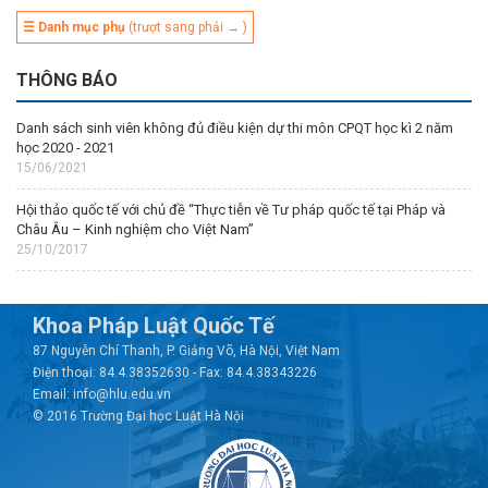
☰ Danh mục phụ
(trượt sang phải → )
THÔNG BÁO
Danh sách sinh viên không đủ điều kiện dự thi môn CPQT học kì 2 năm
học 2020 - 2021
15/06/2021
Hội thảo quốc tế với chủ đề “Thực tiễn về Tư pháp quốc tế tại Pháp và
Châu Âu – Kinh nghiệm cho Việt Nam”
25/10/2017
Khoa Pháp Luật Quốc Tế
87 Nguyễn Chí Thanh, P. Giảng Võ, Hà Nội, Việt Nam
Điện thoại: 84.4.38352630 - Fax: 84.4.38343226
Email: info@hlu.edu.vn
© 2016 Trường Đại học Luật Hà Nội