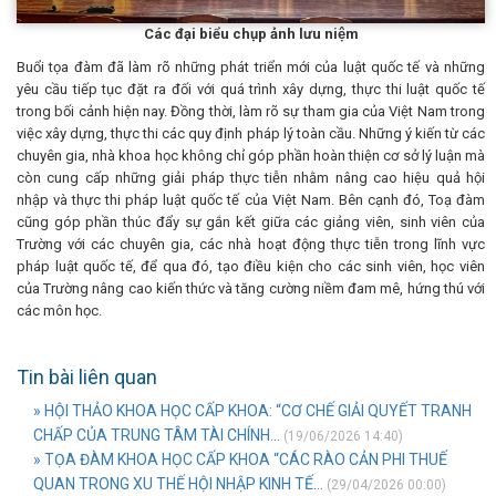
Các đại biểu chụp ảnh lưu niệm
Buổi tọa đàm đã làm rõ những phát triển mới của luật quốc tế và những
yêu cầu tiếp tục đặt ra đối với quá trình xây dựng, thực thi luật quốc tế
trong bối cảnh hiện nay. Đồng thời, làm rõ sự tham gia của Việt Nam trong
việc xây dựng, thực thi các quy định pháp lý toàn cầu. Những ý kiến từ các
chuyên gia, nhà khoa học không chỉ góp phần hoàn thiện cơ sở lý luận mà
còn cung cấp những giải pháp thực tiễn nhằm nâng cao hiệu quả hội
nhập và thực thi pháp luật quốc tế của Việt Nam. Bên cạnh đó, Toạ đàm
cũng góp phần thúc đẩy sự gắn kết giữa các giảng viên, sinh viên của
Trường với các chuyên gia, các nhà hoạt động thực tiễn trong lĩnh vực
pháp luật quốc tế, để qua đó, tạo điều kiện cho các sinh viên, học viên
của Trường nâng cao kiến thức và tăng cường niềm đam mê, hứng thú với
các môn học.
Tin bài liên quan
» HỘI THẢO KHOA HỌC CẤP KHOA: “CƠ CHẾ GIẢI QUYẾT TRANH
CHẤP CỦA TRUNG TÂM TÀI CHÍNH...
(19/06/2026 14:40)
» TỌA ĐÀM KHOA HỌC CẤP KHOA “CÁC RÀO CẢN PHI THUẾ
QUAN TRONG XU THẾ HỘI NHẬP KINH TẾ...
(29/04/2026 00:00)