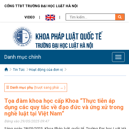
CỔNG TTĐT TRƯỜNG ĐẠI HỌC LUẬT HÀ NỘI
VIDEO
Khoa Pháp Luật Quốc Tế
TRƯỜNG ĐẠI HỌC LUẬT HÀ NỘI
Danh mục chính
Toggle
naviga
Tin Tức
Hoạt động của đơn vị
☰ Danh mục phụ
(trượt sang phải → )
Tọa đàm khoa học cấp Khoa “Thực tiễn áp
dụng các quy tắc về đạo đức và ứng xử trong
nghề luật tại Việt Nam”
Đăng vào 29/05/2025 09:47
Sáng ngày 28/05/2025, Khoa Pháp luật quốc tế, Trường Đại học Luật Hà