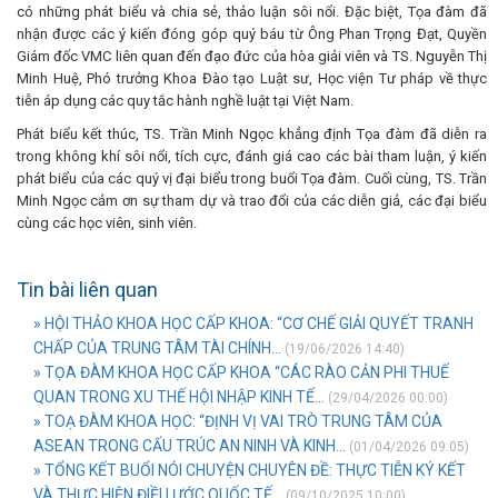
có những phát biểu và chia sẻ, thảo luận sôi nổi. Đặc biệt, Tọa đàm đã
nhận được các ý kiến đóng góp quý báu từ Ông Phan Trọng Đạt, Quyền
Giám đốc VMC liên quan đến đạo đức của hòa giải viên và TS. Nguyễn Thị
Minh Huệ, Phó trưởng Khoa Đào tạo Luật sư, Học viện Tư pháp về thực
tiễn áp dụng các quy tắc hành nghề luật tại Việt Nam.
Phát biểu kết thúc, TS. Trần Minh Ngọc khẳng định Tọa đàm đã diễn ra
trong không khí sôi nổi, tích cực, đánh giá cao các bài tham luận, ý kiến
phát biểu của các quý vị đại biểu trong buổi Tọa đàm. Cuối cùng, TS. Trần
Minh Ngọc cảm ơn sự tham dự và trao đổi của các diễn giả, các đại biểu
cùng các học viên, sinh viên.
Tin bài liên quan
» HỘI THẢO KHOA HỌC CẤP KHOA: “CƠ CHẾ GIẢI QUYẾT TRANH
CHẤP CỦA TRUNG TÂM TÀI CHÍNH...
(19/06/2026 14:40)
» TỌA ĐÀM KHOA HỌC CẤP KHOA “CÁC RÀO CẢN PHI THUẾ
QUAN TRONG XU THẾ HỘI NHẬP KINH TẾ...
(29/04/2026 00:00)
» TOẠ ĐÀM KHOA HỌC: “ĐỊNH VỊ VAI TRÒ TRUNG TÂM CỦA
ASEAN TRONG CẤU TRÚC AN NINH VÀ KINH...
(01/04/2026 09:05)
» TỔNG KẾT BUỔI NÓI CHUYỆN CHUYÊN ĐỀ: THỰC TIỄN KÝ KẾT
VÀ THỰC HIỆN ĐIỀU ƯỚC QUỐC TẾ...
(09/10/2025 10:00)