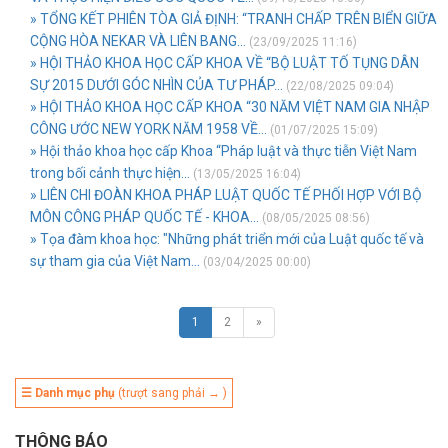
» TỔNG KẾT PHIÊN TÒA GIẢ ĐỊNH: “TRANH CHẤP TRÊN BIỂN GIỮA
CỘNG HÒA NEKAR VÀ LIÊN BANG...
(23/09/2025 11:16)
» HỘI THẢO KHOA HỌC CẤP KHOA VỀ “BỘ LUẬT TỐ TỤNG DÂN
SỰ 2015 DƯỚI GÓC NHÌN CỦA TƯ PHÁP...
(22/08/2025 09:04)
» HỘI THẢO KHOA HỌC CẤP KHOA “30 NĂM VIỆT NAM GIA NHẬP
CÔNG ƯỚC NEW YORK NĂM 1958 VỀ...
(01/07/2025 15:09)
» Hội thảo khoa học cấp Khoa “Pháp luật và thực tiễn Việt Nam
trong bối cảnh thực hiện...
(13/05/2025 16:04)
» LIÊN CHI ĐOÀN KHOA PHÁP LUẬT QUỐC TẾ PHỐI HỢP VỚI BỘ
MÔN CÔNG PHÁP QUỐC TẾ - KHOA...
(08/05/2025 08:56)
» Tọa đàm khoa học: "Những phát triển mới của Luật quốc tế và
sự tham gia của Việt Nam...
(03/04/2025 00:00)
1
2
»
☰ Danh mục phụ
(trượt sang phải → )
THÔNG BÁO