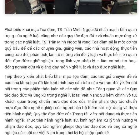
Phát biểu khai mạc Tọa đàm, TS. Trần Minh Ngọc đã nhấn mạnh tầm quan
trọng của nghề luật cũng như các quy tắc đạo đức và chuẩn mực ứng xử
trong các nghề luật. TS. Trần Minh Ngọc hi vọng Tọa đàm sẽ là một cơ hội
quý báu để để các chuyên gia, giảng viên, các nhà hoạt động thực tiễn
cùng trao đổi, phân tích, làm rõ những vấn đề lý luận và thực tiễn liên quan
đến đạo đức nghề nghiệp trong lĩnh vực pháp lý – làm cơ sở cho hoạt
động nghiên cứu và giảng dạy môn Nghề luật và đạo đức nghề luật.
Tiếp theo ý kiến phát biểu khai mạc Tọa đàm, các tác giả chuyên đề và
các nhà khoa học đã lần lượt trình bày các báo cáo và trao đổi ý kiến sôi
nổi trong các phiên thảo luận về các vấn đề như: Tổng quan về các Quy
tắc đạo đức và ứng xử trong nghề luật tại Việt Nam; Sự liêm chính, vô tư,
khách quan trong chuẩn mực đạo đức của Thẩm phán; Quy tắc chuẩn
mực đạo đức nghề nghiệp của người cán bộ Kiểm sát: nội dung và thực
tiễn hành nghề; Quy tắc đạo đức của Trọng tài viên: nội dung và thực tiễn
hành nghề; Thực tiễn hành nghề luật sư, kinh nghiệm xử lý tình huống vi
phạm đạo đức, quy tắc nghề nghiệp; Quy tắc đạo đức và ứng xử nghề
nghiệp của luật sư Việt Nam trong thời kỳ hội nhập quốc tế.