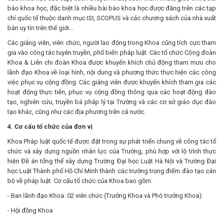
báo khoa học, đặc biệt là nhiều bài báo khoa học được đăng trên các tạp
chí quốc tế thuộc danh mục ISI, SCOPUS và các chương sách của nhà xuất
bản uy tín trên thế giới...
Các giảng viên, viên chức, người lao động trong Khoa cũng tích cực tham
gia vào công tác tuyên truyền, phổ biến pháp luật. Các tổ chức Công đoàn
Khoa & Liên chi đoàn Khoa được khuyến khích chủ động tham mưu cho
lãnh đạo Khoa về loại hình, nội dung và phương thức thực hiện các công
việc phục vụ cộng đồng. Các giảng viên được khuyến khích tham gia các
hoạt động thực tiễn, phục vụ cộng đồng thông qua các hoạt động đào
tạo, nghiên cứu, truyền bá pháp lý tại Trường và các cơ sở giáo dục đào
tạo khác, cũng như các địa phương trên cả nước.
4. Cơ cấu tổ chức của
đơn vị
Khoa Pháp luật quốc tế được đặt trong sự phát triển chung về công tác tổ
chức và xây dựng nguồn nhân lực của Trường, phù hợp với lộ trình thực
hiện Đề án tổng thể xây dựng Trường Đại học Luật Hà Nội và Trường Đại
học Luật Thành phố Hồ Chí Minh thành các trường trọng điểm đào tạo cán
bộ về pháp luật. Cơ cấu tổ chức của Khoa bao gồm:
- Ban lãnh đạo Khoa: 02 viên chức (Trưởng Khoa và Phó trưởng Khoa).
- Hội đồng Khoa