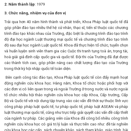
2. Năm thành lập
: 1979
3.
Chức năng, nhiệm vụ
của đơn vị
Trải qua hơn 40 năm hình thành và phát triển, Khoa Pháp luật quốc tế đã
góp phần đào tạo nhiều thế hệ cử nhân, thạc sĩ, tiến sĩ thuộc các chương
trình đào tạo khác nhau của Trường, đặc biệt là chương trình đào tạo trình
độ đại học ngành Luật thương mại quốc tế và chương trình đào tạo trình
độ sau đại học ngành Luật quốc tế. Khoa đã thực hiện tổ chức, tuyển chọn
và huấn luyện sinh viên tham gia các Cuộc thi tranh tụng toà án, trọng tài,
hoà giải giả định cấp quốc gia và quốc tế. Đội thi của Trường đã đạt được
các thành tích cao, góp phần nâng cao chất lượng đào tạo của Trường
trong thời kỳ hội nhập quốc tế toàn diện.
Bên cạnh công tác đào tạo, Khoa Pháp luật quốc tế còn đẩy mạnh hoạt
động nghiên cứu khoa học. Hàng năm, Khoa tổ chức hoặc phối hợp với
các đơn vị có liên quan trong và ngoài Trường ở trong nước và nước ngoài
tổ chức nhiều hội thảo nghiên cứu khoa học cấp Khoa, Cấp trường, Cấp
Bộ và Quốc tế với nội dung tập trung vào các vấn đề thời sự thuộc lĩnh vực
công pháp pháp luật quốc tế, tư pháp quốc tế, pháp luật ASEAN và pháp
luật thương mại quốc tế, cũng như trực tiếp giải quyết các vấn đề cấp thiết
của ngành tư pháp. Các giảng viên của Khoa đã công bố nhiều công trình
nghiên cứu khoa học có giá trị lý luận và thực tiễn cao như: đề tài nghiên
cứu khoa học các cấp, sách chuyên khảo, sách tham khảo, giáo trình, bài