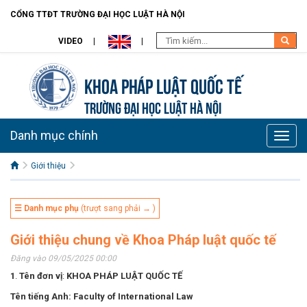
CỔNG TTĐT TRƯỜNG ĐẠI HỌC LUẬT HÀ NỘI
VIDEO
Khoa Pháp Luật Quốc Tế
TRƯỜNG ĐẠI HỌC LUẬT HÀ NỘI
Danh mục chính
Toggle
naviga
Giới thiệu
☰ Danh mục phụ
(trượt sang phải → )
Giới thiệu chung về Khoa Pháp luật quốc tế
Đăng vào 09/05/2025 00:00
1
.
Tên đơn vị
:
KHOA PHÁP LUẬT QUỐC TẾ
Tên
tiếng Anh: Faculty of International Law