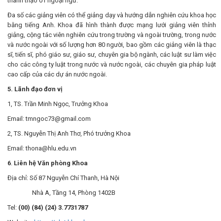
thành thạo 01 ngoại ngữ.
Đa số các giảng viên có thể giảng dạy và hướng dẫn nghiên cứu khoa học
bằng tiếng Anh. Khoa đã hình thành được mạng lưới giảng viên thỉnh
giảng, cộng tác viên nghiên cứu trong trường và ngoài trường, trong nước
và nước ngoài với số lượng hơn 80 người, bao gồm các giảng viên là thạc
sĩ, tiến sĩ, phó giáo sư, giáo sư, chuyên gia bộ ngành, các luật sư làm việc
cho các công ty luật trong nước và nước ngoài, các chuyên gia pháp luật
cao cấp của các dự án nước ngoài.
5. Lãnh đạo
đơn vị
1, TS. Trần Minh Ngọc, Trưởng Khoa
Email: tmngoc73@gmail.com
2, TS. Nguyễn Thị Anh Thơ, Phó trưởng Khoa
Email: thona@hlu.edu.vn
6
.
Liên hệ
Văn phòng Khoa
Địa chỉ: Số 87 Nguyễn Chí Thanh, Hà Nội
Nhà A, Tầng 14, Phòng 1402B
Tel:
(00) (84) (24) 3.7731787