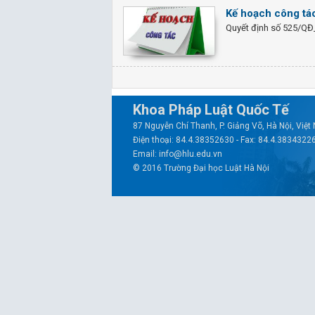
Kế hoạch công tá
Quyết định số 525/QĐ
Khoa Pháp Luật Quốc Tế
87 Nguyễn Chí Thanh, P. Giảng Võ, Hà Nội, Việ
Điện thoại: 84.4.38352630 - Fax: 84.4.3834322
Email: info@hlu.edu.vn
© 2016 Trường Đại học Luật Hà Nội