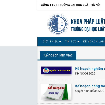
CỔNG TTĐT TRƯỜNG ĐẠI HỌC LUẬT HÀ NỘI
Khoa Pháp Luậ
TRƯỜNG ĐẠI HỌC LUẬ
GIỚI THIỆU
TIN TỨC
KẾ HOẠCH LÀM
Kế hoạch làm việc
Kế hoạch nghiên 
KH NCKH 2026
Kế hoạch công tá
Quyết định số 344/QĐ