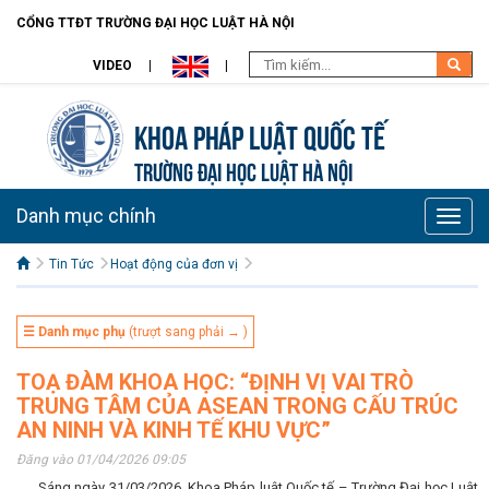
CỔNG TTĐT TRƯỜNG ĐẠI HỌC LUẬT HÀ NỘI
VIDEO
Khoa Pháp Luật Quốc Tế
TRƯỜNG ĐẠI HỌC LUẬT HÀ NỘI
Danh mục chính
Toggle
naviga
Tin Tức
Hoạt động của đơn vị
☰ Danh mục phụ
(trượt sang phải → )
TOẠ ĐÀM KHOA HỌC: “ĐỊNH VỊ VAI TRÒ
TRUNG TÂM CỦA ASEAN TRONG CẤU TRÚC
AN NINH VÀ KINH TẾ KHU VỰC”
Đăng vào 01/04/2026 09:05
Sáng ngày 31/03/2026, Khoa Pháp luật Quốc tế – Trường Đại học Luật