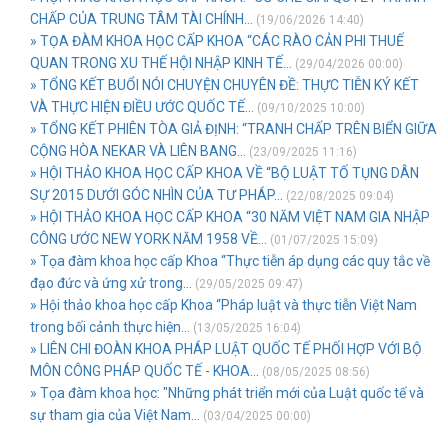
CHẤP CỦA TRUNG TÂM TÀI CHÍNH...
(19/06/2026 14:40)
» TỌA ĐÀM KHOA HỌC CẤP KHOA “CÁC RÀO CẢN PHI THUẾ
QUAN TRONG XU THẾ HỘI NHẬP KINH TẾ...
(29/04/2026 00:00)
» TỔNG KẾT BUỔI NÓI CHUYỆN CHUYÊN ĐỀ: THỰC TIỄN KÝ KẾT
VÀ THỰC HIỆN ĐIỀU ƯỚC QUỐC TẾ...
(09/10/2025 10:00)
» TỔNG KẾT PHIÊN TÒA GIẢ ĐỊNH: “TRANH CHẤP TRÊN BIỂN GIỮA
CỘNG HÒA NEKAR VÀ LIÊN BANG...
(23/09/2025 11:16)
» HỘI THẢO KHOA HỌC CẤP KHOA VỀ “BỘ LUẬT TỐ TỤNG DÂN
SỰ 2015 DƯỚI GÓC NHÌN CỦA TƯ PHÁP...
(22/08/2025 09:04)
» HỘI THẢO KHOA HỌC CẤP KHOA “30 NĂM VIỆT NAM GIA NHẬP
CÔNG ƯỚC NEW YORK NĂM 1958 VỀ...
(01/07/2025 15:09)
» Tọa đàm khoa học cấp Khoa “Thực tiễn áp dụng các quy tắc về
đạo đức và ứng xử trong...
(29/05/2025 09:47)
» Hội thảo khoa học cấp Khoa “Pháp luật và thực tiễn Việt Nam
trong bối cảnh thực hiện...
(13/05/2025 16:04)
» LIÊN CHI ĐOÀN KHOA PHÁP LUẬT QUỐC TẾ PHỐI HỢP VỚI BỘ
MÔN CÔNG PHÁP QUỐC TẾ - KHOA...
(08/05/2025 08:56)
» Tọa đàm khoa học: "Những phát triển mới của Luật quốc tế và
sự tham gia của Việt Nam...
(03/04/2025 00:00)