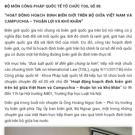
BỘ MÔN CÔNG PHÁP QUỐC TẾ TỔ CHỨC TOIL SỐ 05:
“HOẠT ĐỘNG HOẠCH ĐỊNH BIÊN GIỚI TRÊN BỘ GIỮA VIỆT NAM VÀ
CAMPUCHIA – THUẬN LỢI VÀ KHÓ KHĂN”
Biên giới quốc gia nói chung và biên giới quốc gia trên bộ nói riêng có ý
nghĩa đặc biệt đối với mối quốc gia. Bởi đó chính là ranh giới, giới hạn chủ
quyền quốc gia đối với lãnh thổ của mình. Do đó, công tác hoạch định
biên giới, cụ thể là hoạch định biên giới trên bộ chính là cơ sở để mỗi quốc
gia có được một hệ thống đường biên giới ổn định trên thực tế.
Với mục tiêu
“đưa luật quốc tế đến gần chúng ta hơn”,
tiếp nối một chuỗi
các chương trình Talk on International Law (TOIL), ngày 9/11/2017 Bộ môn
Công pháp quốc tế - Khoa Pháp luật quốc tế đã tiếp tục tổ chức buổi nói
chuyện chuyên đề số 05 với chủ đề “
Hoạt động hoạch định biên giới
trên bộ giữa Việt Nam và Campuchia – thuận lợi và khó khăn
” từ 9h
đến 11h tại Hội trường A801, Trường Đại học Luật Hà Nội.
Diễn giả trong buổi nói chuyện là Ông Hoàng Ngọc Sơn – Phó Vụ trưởng
Vụ biên giới phía Tây, Ủy ban biên giới, Bộ Ngoại giao, một trong những
chuyên gia của Việt Nam trực tiếp tham gia vào quá trình hoạch định biên
giới trên bộ giữa hai nước.