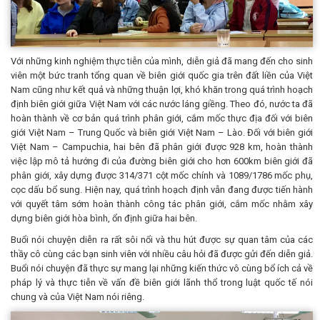
Với những kinh nghiệm thực tiễn của mình, diễn giả đã mang đến cho sinh
viên một bức tranh tổng quan về biên giới quốc gia trên đất liền của Việt
Nam cũng như kết quả và những thuận lợi, khó khăn trong quá trình hoạch
định biên giới giữa Việt Nam với các nước láng giềng. Theo đó, nước ta đã
hoàn thành về cơ bản quá trình phân giới, cắm mốc thực địa đối với biên
giới Việt Nam – Trung Quốc và biên giới Việt Nam – Lào. Đối với biên giới
Việt Nam – Campuchia, hai bên đã phân giới được 928 km, hoàn thành
việc lập mô tả hướng đi của đường biên giới cho hơn 600km biên giới đã
phân giới, xây dựng được 314/371 cột mốc chính và 1089/1786 mốc phụ,
cọc dấu bổ sung. Hiện nay, quá trình hoạch định vẫn đang được tiến hành
với quyết tâm sớm hoàn thành công tác phân giới, cắm mốc nhằm xây
dựng biên giới hòa bình, ổn định giữa hai bên.
Buổi nói chuyện diễn ra rất sôi nổi và thu hút được sự quan tâm của các
thầy cô cùng các bạn sinh viên với nhiều câu hỏi đã được gửi đến diễn giả.
Buổi nói chuyện đã thực sự mang lại những kiến thức vô cùng bổ ích cả về
pháp lý và thực tiễn về vấn đề biên giới lãnh thổ trong luật quốc tế nói
chung và của Việt Nam nói riêng.