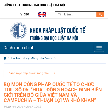
CỔNG TTĐT TRƯỜNG ĐẠI HỌC LUẬT HÀ NỘI
VIDEO
Khoa Pháp Luật Quốc Tế
TRƯỜNG ĐẠI HỌC LUẬT HÀ NỘI
Danh mục chính
Toggle
naviga
Tin Tức
Hoạt động của đơn vị
☰ Danh mục phụ
(trượt sang phải → )
BỘ MÔN CÔNG PHÁP QUỐC TẾ TỔ CHỨC
TOIL SỐ 05: “HOẠT ĐỘNG HOẠCH ĐỊNH BIÊN
GIỚI TRÊN BỘ GIỮA VIỆT NAM VÀ
CAMPUCHIA – THUẬN LỢI VÀ KHÓ KHĂN”
Đăng vào 23/11/2017 20:33