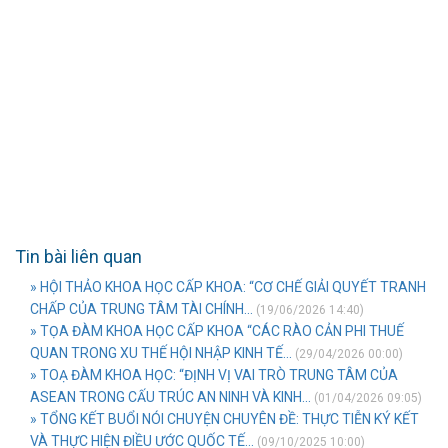
Tin bài liên quan
» HỘI THẢO KHOA HỌC CẤP KHOA: “CƠ CHẾ GIẢI QUYẾT TRANH
CHẤP CỦA TRUNG TÂM TÀI CHÍNH...
(19/06/2026 14:40)
» TỌA ĐÀM KHOA HỌC CẤP KHOA “CÁC RÀO CẢN PHI THUẾ
QUAN TRONG XU THẾ HỘI NHẬP KINH TẾ...
(29/04/2026 00:00)
» TOẠ ĐÀM KHOA HỌC: “ĐỊNH VỊ VAI TRÒ TRUNG TÂM CỦA
ASEAN TRONG CẤU TRÚC AN NINH VÀ KINH...
(01/04/2026 09:05)
» TỔNG KẾT BUỔI NÓI CHUYỆN CHUYÊN ĐỀ: THỰC TIỄN KÝ KẾT
VÀ THỰC HIỆN ĐIỀU ƯỚC QUỐC TẾ...
(09/10/2025 10:00)