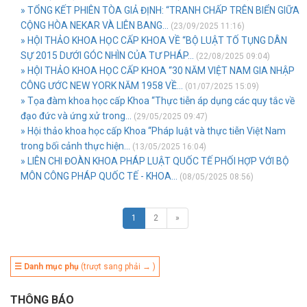
» TỔNG KẾT PHIÊN TÒA GIẢ ĐỊNH: “TRANH CHẤP TRÊN BIỂN GIỮA
CỘNG HÒA NEKAR VÀ LIÊN BANG...
(23/09/2025 11:16)
» HỘI THẢO KHOA HỌC CẤP KHOA VỀ “BỘ LUẬT TỐ TỤNG DÂN
SỰ 2015 DƯỚI GÓC NHÌN CỦA TƯ PHÁP...
(22/08/2025 09:04)
» HỘI THẢO KHOA HỌC CẤP KHOA “30 NĂM VIỆT NAM GIA NHẬP
CÔNG ƯỚC NEW YORK NĂM 1958 VỀ...
(01/07/2025 15:09)
» Tọa đàm khoa học cấp Khoa “Thực tiễn áp dụng các quy tắc về
đạo đức và ứng xử trong...
(29/05/2025 09:47)
» Hội thảo khoa học cấp Khoa “Pháp luật và thực tiễn Việt Nam
trong bối cảnh thực hiện...
(13/05/2025 16:04)
» LIÊN CHI ĐOÀN KHOA PHÁP LUẬT QUỐC TẾ PHỐI HỢP VỚI BỘ
MÔN CÔNG PHÁP QUỐC TẾ - KHOA...
(08/05/2025 08:56)
1
2
»
☰ Danh mục phụ
(trượt sang phải → )
THÔNG BÁO